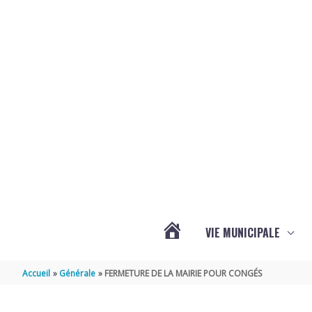
Aller au contenu
Aller au pied de page
VIE MUNICIPALE
ACTUALITÉS
Accueil
Générale
FERMETURE DE LA MAIRIE POUR CONGÉS