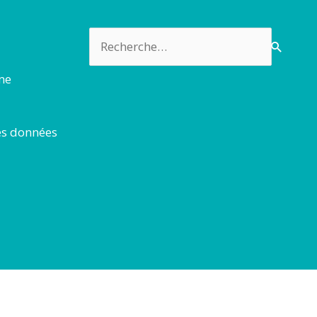
Rechercher :
rme
es données