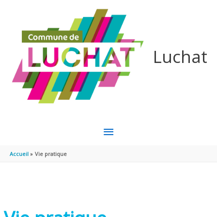
Aller au contenu
Aller au pied de page
Luchat
MENU
PRINCIPAL
Accueil
Vie pratique