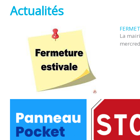
Actualités
FERMET
La mair
mercredi