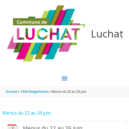
Aller au contenu
Aller au pied de page
Luchat
MENU
PRINCIPAL
Accueil
Téléchargements
Menus du 22 au 26 juin
Menus du 22 au 26 juin
Menus du 22 au 26 juin