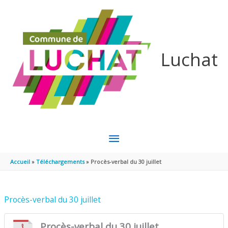
Aller au contenu
Aller au pied de page
Luchat
MENU
PRINCIPAL
Accueil
Téléchargements
Procès-verbal du 30 juillet
Procès-verbal du 30 juillet
Procès-verbal du 30 juillet