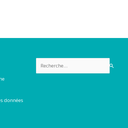
Rechercher :
rme
es données