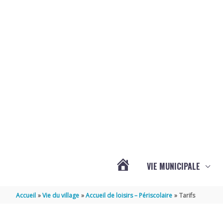
Aller au contenu
Aller au pied de page
VIE MUNICIPALE
ACTUALITÉS
Accueil
Vie du village
Accueil de loisirs – Périscolaire
Tarifs