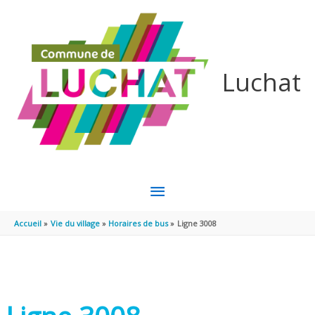
Aller au contenu
Aller au pied de page
Luchat
MENU
PRINCIPAL
Accueil
Vie du village
Horaires de bus
Ligne 3008