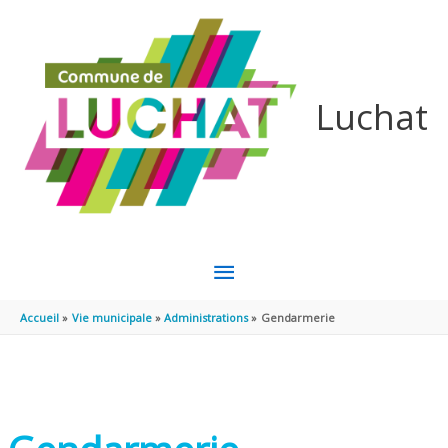
Aller au contenu
Aller au pied de page
Luchat
MENU
PRINCIPAL
Accueil
Vie municipale
Administrations
Gendarmerie