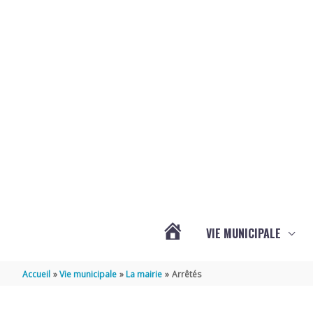
Aller au contenu
Aller au pied de page
VIE MUNICIPALE
ACTUALITÉS
Accueil
Vie municipale
La mairie
Arrêtés