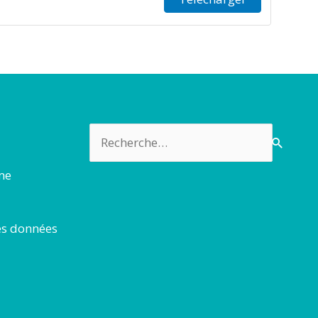
Rechercher :
rme
es données