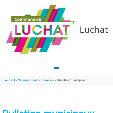
Aller au contenu
Aller au pied de page
Luchat
MENU
PRINCIPAL
Accueil
Vie municipale
La mairie
Bulletins municipaux