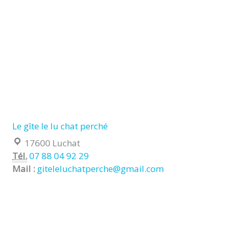
Le gîte le lu chat perché
Localisation :
17600 Luchat
Tél.
07 88 04 92 29
Mail :
giteleluchatperche@gmail.com