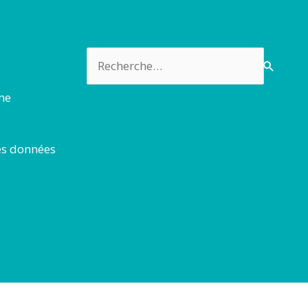
Rechercher :
rme
es données